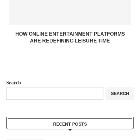
HOW ONLINE ENTERTAINMENT PLATFORMS
ARE REDEFINING LEISURE TIME
Search
SEARCH
RECENT POSTS