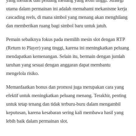
yang menarik dan peluang menang yang lebih tinggi. Strategi
utama dalam permainan ini adalah memahami mekanisme kerja
cascading reels, di mana simbol yang menang akan menghilang
dan memberikan ruang bagi simbol baru untuk jatuh.
Pemain sebaiknya fokus pada memilih mesin slot dengan RTP
(Return to Player) yang tinggi, karena ini meningkatkan peluang
mendapatkan kemenangan. Selain itu, bermain dengan jumlah
taruhan yang sesuai dengan anggaran dapat membantu
mengelola risiko.
Memanfaatkan bonus dan promosi juga merupakan cara yang
efektif untuk meningkatkan peluang menang. Terakhir, penting
untuk tetap tenang dan tidak terburu-buru dalam mengambil
keputusan, karena kesabaran sering kali membawa hasil yang
lebih baik dalam permainan slot.