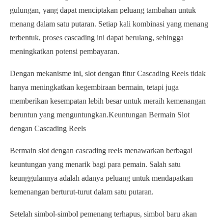
gulungan, yang dapat menciptakan peluang tambahan untuk
menang dalam satu putaran. Setiap kali kombinasi yang menang
terbentuk, proses cascading ini dapat berulang, sehingga
meningkatkan potensi pembayaran.
Dengan mekanisme ini, slot dengan fitur Cascading Reels tidak
hanya meningkatkan kegembiraan bermain, tetapi juga
memberikan kesempatan lebih besar untuk meraih kemenangan
beruntun yang menguntungkan.Keuntungan Bermain Slot
dengan Cascading Reels
Bermain slot dengan cascading reels menawarkan berbagai
keuntungan yang menarik bagi para pemain. Salah satu
keunggulannya adalah adanya peluang untuk mendapatkan
kemenangan berturut-turut dalam satu putaran.
Setelah simbol-simbol pemenang terhapus, simbol baru akan