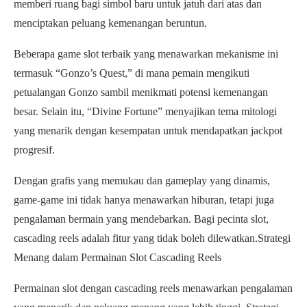
memberi ruang bagi simbol baru untuk jatuh dari atas dan
menciptakan peluang kemenangan beruntun.
Beberapa game slot terbaik yang menawarkan mekanisme ini
termasuk “Gonzo’s Quest,” di mana pemain mengikuti
petualangan Gonzo sambil menikmati potensi kemenangan
besar. Selain itu, “Divine Fortune” menyajikan tema mitologi
yang menarik dengan kesempatan untuk mendapatkan jackpot
progresif.
Dengan grafis yang memukau dan gameplay yang dinamis,
game-game ini tidak hanya menawarkan hiburan, tetapi juga
pengalaman bermain yang mendebarkan. Bagi pecinta slot,
cascading reels adalah fitur yang tidak boleh dilewatkan.Strategi
Menang dalam Permainan Slot Cascading Reels
Permainan slot dengan cascading reels menawarkan pengalaman