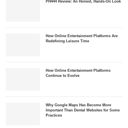
PH444 Review: An Honest, Hands-On Look
How Online Entertainment Platforms Are
Redefining Leisure Time
How Online Entertainment Platforms
Continue to Evolve
Why Google Maps Has Become More
Important Than Dental Websites for Some
Practices